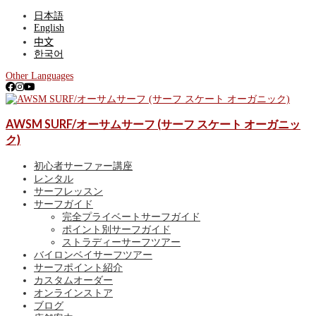
日本語
English
中文
한국어
Other Languages
ゴールドコースト、サーファーズパラダイス最大級のサーフショッ
AWSM SURF/オーサムサーフ (サーフ スケート オーガニッ
AWSM SURF/オーサムサーフ (サーフ スケー
プ。アルメリックやJSサーフボードなど常時300本以上を展開。各種レ
ンタル、初心者向けサーフィン体験、有名スポットを巡るサーフガイ
ク)
ト オーガニック)
ド、ゴールドコースト波情報、サーフポイント紹介も！
初心者サーファー講座
レンタル
サーフレッスン
サーフガイド
完全プライベートサーフガイド
ポイント別サーフガイド
ストラディーサーフツアー
バイロンベイサーフツアー
サーフポイント紹介
カスタムオーダー
オンラインストア
ブログ