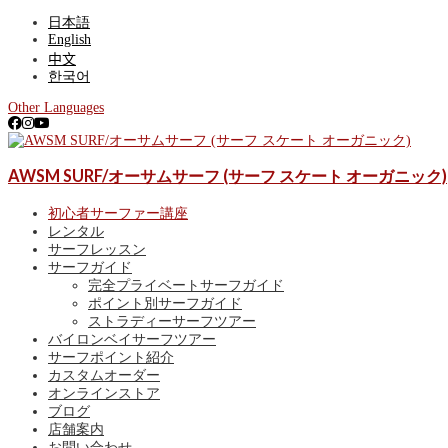
日本語
English
中文
한국어
Other Languages
ゴールドコースト、サーファーズパラダイス最大級のサーフショップ。
AWSM SURF/オーサムサーフ (サーフ スケート オーガニック)
AWSM SURF/オーサムサーフ (サーフ スケー
ールドコースト波情報、サーフポイント紹介も！
初心者サーファー講座
レンタル
サーフレッスン
サーフガイド
完全プライベートサーフガイド
ポイント別サーフガイド
ストラディーサーフツアー
バイロンベイサーフツアー
サーフポイント紹介
カスタムオーダー
オンラインストア
ブログ
店舗案内
お問い合わせ