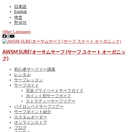
日本語
English
中文
한국어
Other Languages
ゴールドコースト、サーファーズパラダイス最大級のサーフショッ
AWSM SURF/オーサムサーフ (サーフ スケート オーガニッ
AWSM SURF/オーサムサーフ (サーフ スケー
プ。アルメリックやJSサーフボードなど常時300本以上を展開。各種レ
ンタル、初心者向けサーフィン体験、有名スポットを巡るサーフガイ
ク)
ト オーガニック)
ド、ゴールドコースト波情報、サーフポイント紹介も！
初心者サーファー講座
レンタル
サーフレッスン
サーフガイド
完全プライベートサーフガイド
ポイント別サーフガイド
ストラディーサーフツアー
バイロンベイサーフツアー
サーフポイント紹介
カスタムオーダー
オンラインストア
ブログ