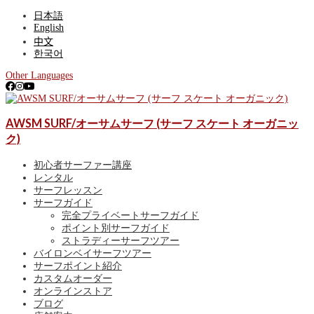
日本語
English
中文
한국어
Other Languages
ゴールドコースト、サーファーズパラダイス最大級のサーフショッ
AWSM SURF/オーサムサーフ (サーフ スケート オーガニッ
AWSM SURF/オーサムサーフ (サーフ スケー
プ。アルメリックやJSサーフボードなど常時300本以上を展開。各種レ
ンタル、初心者向けサーフィン体験、有名スポットを巡るサーフガイ
ク)
ト オーガニック)
ド、ゴールドコースト波情報、サーフポイント紹介も！
初心者サーファー講座
レンタル
サーフレッスン
サーフガイド
完全プライベートサーフガイド
ポイント別サーフガイド
ストラディーサーフツアー
バイロンベイサーフツアー
サーフポイント紹介
カスタムオーダー
オンラインストア
ブログ