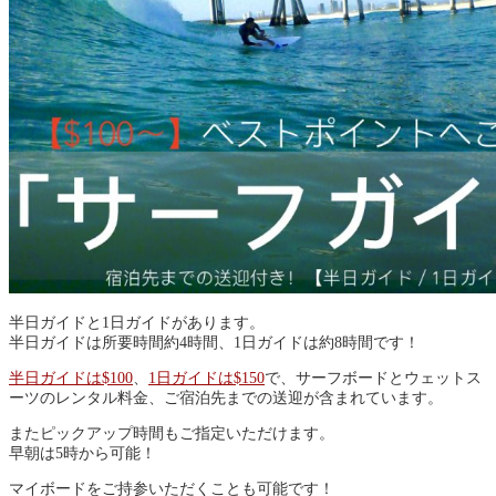
半日ガイドと1日ガイドがあります。
半日ガイドは所要時間約4時間、1日ガイドは約8時間です！
半日ガイドは$100
、
1日ガイドは$150
で、サーフボードとウェットス
ーツのレンタル料金、ご宿泊先までの送迎が含まれています。
またピックアップ時間もご指定いただけます。
早朝は5時から可能！
マイボードをご持参いただくことも可能です！