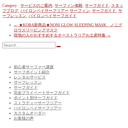
Category :
サービスのご案内
,
サーフィン体験
,
サーフガイド
,
スタッ
フブログ
,
バイロンベイサーフツアー
サーフィン
,
サーフガイド
,
サ
ーフレッスン
,
バイロンベイサーフガイド
←
★KORA新商品★NONI GLOW SLEEPING MASK ノニグ
ロウスリーピングマスク
現地の人がおすすめするオーストラリアお土産特集
→
CATEGORY
初心者サーファー講座
サーフポイント紹介
レンタルサービス
サーフレッスン
サーフガイド
完全プライベートサーフガイド
ポイント別サーフガイド
ストラディーサーフツアー
バイロンベイサーフツアー
カスタムオーダー
お客様の声