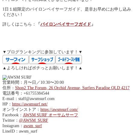
1日１組限定のバイロンベイサーフガイド、是非お早めにお申し込み
ください！
詳しくはこちら：
「
バイロンベイサーフガイド
」
▼ブログランキングに参加しています！▼
▲よろしければポチっとお願いします！▲
営業時間：月〜日／10:30〜20:00
住所：
Shop2 The Forum, 26 Orchid Avenue, Surfers Paradise QLD 4217
電話番号：+61755384544
E-mail：staff@awsmsurf.com
HP：
https://awsmsurf.net/
オンラインストア：
https://awsmsurf.com/
Facebook：
AWSM SURF オーサムサーフ
Twitter：
@AWSM_SURF
Instagram：
awsm_surf
LineID：awsm_surf