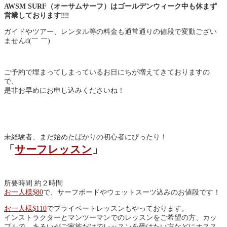
AWSM SURF（オーサムサーフ）はゴールデンウィーク中も休まず
営業しております‼︎‼︎
ガイドやツアー、レンタル等の料金も通常通りの値段で変動ござい
ませんd(￣ ￣)
ご予約で埋まってしまっているお日にちが増えてきておりますの
で、
是非お早めにお申し込みくださいね！
未経験者、まだ始めたばかりの初心者にぴったり！
「
サーフレッスン
」
所要時間 約２時間
お一人様$80
で、サーフボードやウェットスーツ込みのお値段です！
お一人様$110
でプライベートレッスンもやっております。
インストラクターとマンツーマンでのレッスンをご希望の方、カッ
プルで、あるいがご家族だけでレッスンを受けたい方などにオスス