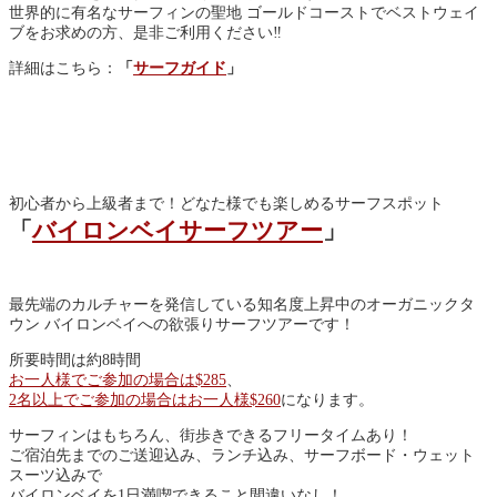
世界的に有名なサーフィンの聖地 ゴールドコーストでベストウェイ
ブをお求めの方、是非ご利用ください‼︎
詳細はこちら：
「
サーフガイド
」
初心者から上級者まで！どなた様でも楽しめるサーフスポット
「
バイロンベイサーフツアー
」
最先端のカルチャーを発信している知名度上昇中のオーガニックタ
ウン バイロンベイへの欲張りサーフツアーです！
所要時間は約8時間
お一人様でご参加の場合は$285
、
2名以上でご参加の場合はお一人様$260
になります。
サーフィンはもちろん、街歩きできるフリータイムあり！
ご宿泊先までのご送迎込み、ランチ込み、サーフボード・ウェット
スーツ込みで
バイロンベイを1日満喫できること間違いなし！