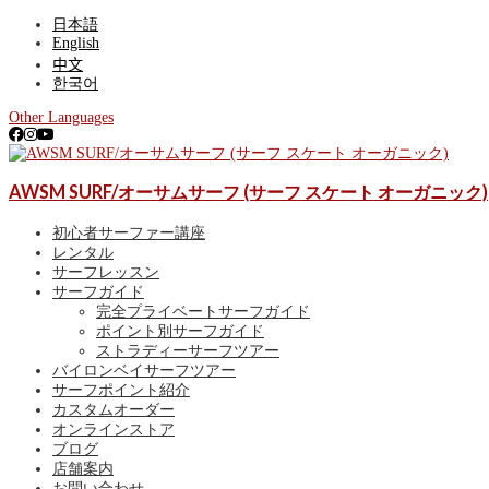
日本語
English
中文
한국어
Other Languages
ゴールドコースト、サーファーズパラダイス最大級のサーフショップ。
AWSM SURF/オーサムサーフ (サーフ スケート オーガニック)
AWSM SURF/オーサムサーフ (サーフ スケー
ールドコースト波情報、サーフポイント紹介も！
初心者サーファー講座
レンタル
サーフレッスン
サーフガイド
完全プライベートサーフガイド
ポイント別サーフガイド
ストラディーサーフツアー
バイロンベイサーフツアー
サーフポイント紹介
カスタムオーダー
オンラインストア
ブログ
店舗案内
お問い合わせ