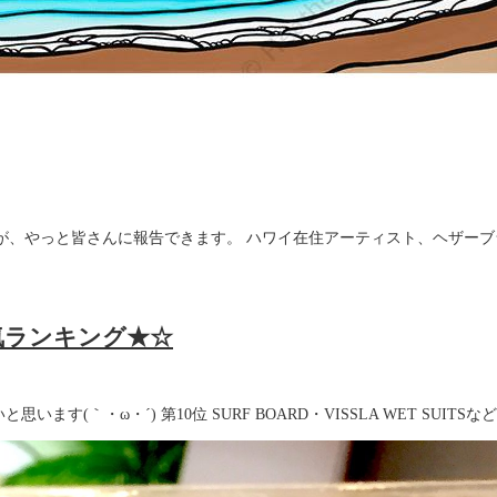
産人気ランキング★☆
ます(｀・ω・´) 第10位 SURF BOARD・VISSLA WET S