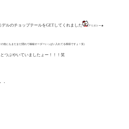
モデルのチョップテールをGETしてくれました
アリガトー★
その他にもまだまだ隠れて極秘オーダーいっぱい入れてる模様ですょ！笑）
」
とつぶやいていましたょー！！！笑
・・