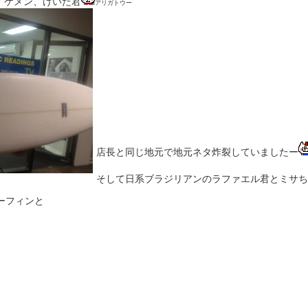
イケメン、けいた君
アリガトウー
店長と同じ地元で地元ネタ炸裂していましたー
そして日系ブラジリアンのラファエル君とミサち
ーフィンと