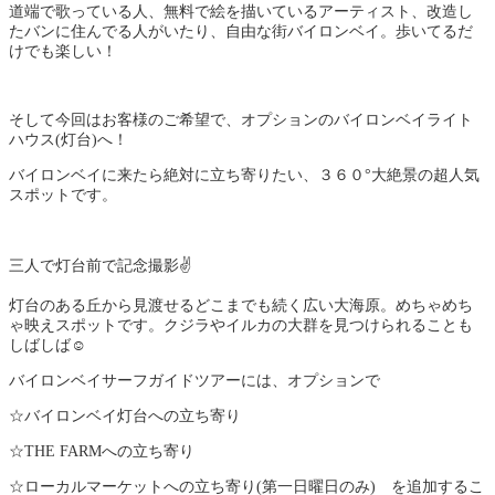
道端で歌っている人、無料で絵を描いているアーティスト、改造し
たバンに住んでる人がいたり、自由な街バイロンベイ。歩いてるだ
けでも楽しい！
そして今回はお客様のご希望で、オプションのバイロンベイライト
ハウス(灯台)へ！
バイロンベイに来たら絶対に立ち寄りたい、３６０°大絶景の超人気
スポットです。
三人で灯台前で記念撮影✌
灯台のある丘から見渡せるどこまでも続く広い大海原。めちゃめち
ゃ映えスポットです。クジラやイルカの大群を見つけられることも
しばしば☺
バイロンベイサーフガイドツアーには、オプションで
☆バイロンベイ灯台への立ち寄り
☆THE FARMへの立ち寄り
☆ローカルマーケットへの立ち寄り(第一日曜日のみ) を追加するこ