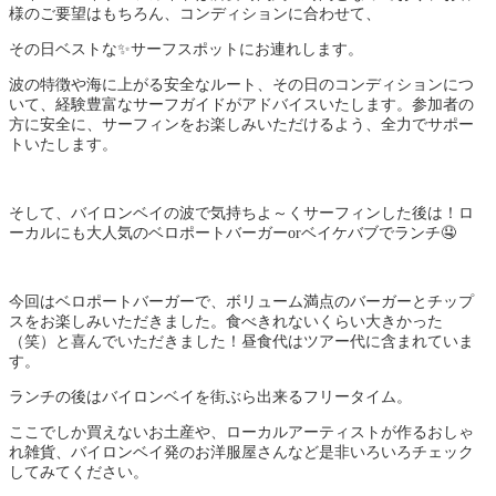
様のご要望はもちろん、コンディションに合わせて、
その日ベストな✨サーフスポットにお連れします。
波の特徴や海に上がる安全なルート、その日のコンディションにつ
いて、経験豊富なサーフガイドがアドバイスいたします。参加者の
方に安全に、サーフィンをお楽しみいただけるよう、全力でサポー
トいたします。
そして、バイロンベイの波で気持ちよ～くサーフィンした後は！ロ
ーカルにも大人気のベロポートバーガーorベイケバブでランチ🤤
今回はベロポートバーガーで、ボリューム満点のバーガーとチップ
スをお楽しみいただきました。食べきれないくらい大きかった
（笑）と喜んでいただきました！昼食代はツアー代に含まれていま
す。
ランチの後はバイロンベイを街ぶら出来るフリータイム。
ここでしか買えないお土産や、ローカルアーティストが作るおしゃ
れ雑貨、バイロンベイ発のお洋服屋さんなど是非いろいろチェック
してみてください。