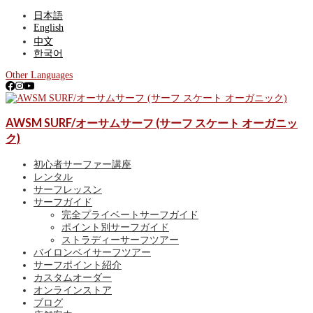
日本語
English
中文
한국어
Other Languages
ゴールドコースト、サーファーズパラダイス最大級のサーフショッ
AWSM SURF/オーサムサーフ (サーフ スケート オーガニッ
AWSM SURF/オーサムサーフ (サーフ スケー
プ。アルメリックやJSサーフボードなど常時300本以上を展開。各種レ
ンタル、初心者向けサーフィン体験、有名スポットを巡るサーフガイ
ク)
ト オーガニック)
ド、ゴールドコースト波情報、サーフポイント紹介も！
初心者サーファー講座
レンタル
サーフレッスン
サーフガイド
完全プライベートサーフガイド
ポイント別サーフガイド
ストラディーサーフツアー
バイロンベイサーフツアー
サーフポイント紹介
カスタムオーダー
オンラインストア
ブログ