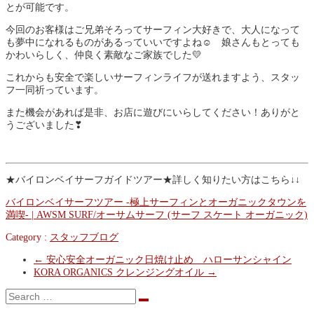
とが可能です。
今回のお客様はご兄弟そろってサーフィン大好きで、大人になって
も夢中になれるものがあるっていいですよね☺ 娘さんもとっても
かわいらしく、仲良く素敵なご家族でした💛
これからも安全で楽しいサーフィンライフが送れますよう、スタッ
フ一同祈っています。
また機会があれば是非、お店に遊びにいらしてください！ありがと
うございました❣
★バイロンベイサーフガイドツアー★詳しく知りたい方はこちら↓↓
バイロンベイサーフツアー -極上サーフィンとオーガニックタウンを
満喫- | AWSM SURF/オーサムサーフ (サーフ スケート オーガニック)
Category :
スタッフブログ
←
安心安全オーガニック日焼け止め ハローサンシャイン
KORA ORGANICS クレンジングオイル
→